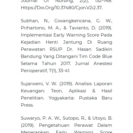
Journal Of Nursing, 2(2), 132–148.
Https://Doi.Org/10.37480/Cjon.V2i2.37.
Subhan, N., Giwangkencana, G. W.,
Prihartono, M. A., & Tavianto, D. (2019).
Implementasi Early Warning Score Pada
Kejadian Henti Jantung Di Ruang
Perawatan RSUP Dr. Hasan Sadikin
Bandung Yang Ditangani Tim Code Blue
Selama Tahun 2017. Jurnal Anestesi
Perioperatif, 7(1), 33-41.
Sujarweni, V. W. (2019). Analisis Laporan
Keuangan: Teori, Aplikasi & Hasil
Penelitian. Yogyakarta: Pustaka Baru
Press.
Suwaryo, P. A. W., Sutopo, R., & Utoyo, B.
(2019). Pengetahuan Perawat Dalam
Menerapkan Early Warning Score