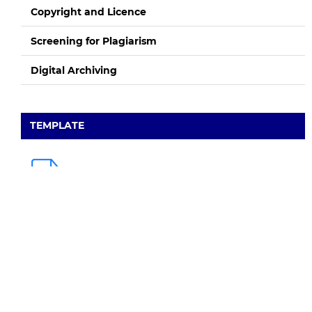
Copyright and Licence
Screening for Plagiarism
Digital Archiving
TEMPLATE
Starting from Volume 9 Number 2 (December 2026), all submitted
manuscripts must use this updated template. Manuscripts
submitted using a previous version of the template will be returned
to authors for adjustment before the review process begins.