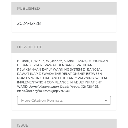
PUBLISHED
2024-12-28
HOW TO CITE
Bukhori, T., Widuri, W., Jennifa, & Arini, T. (2024). HUBUNGAN
BEBAN KERJA PERAWAT DENGAN KEPATUHAN
PELAKSANAAN EARLY WARNING SYSTEM DI BANGSAL
RAWAT INAP DEWASA: THE RELATIONSHIP BETWEEN
NURSES’ WORKLOAD AND THE EARLY WARNING SYSTEM
IMPLEMENTATION COMPLIANCE IN ADULT INPATIENT
WARD.
Jurnal Keperawatan Tropis Papua
,
7
(2), 120–125.
https://doi.org/10.47539/jktp.v7i2.401
More Citation Formats
ISSUE