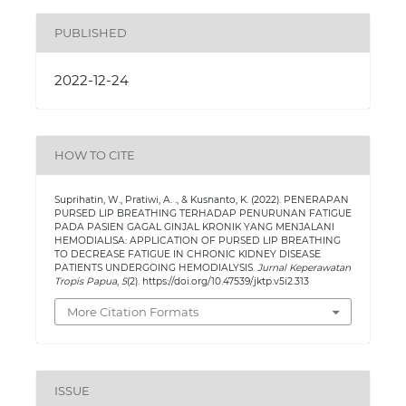
PUBLISHED
2022-12-24
HOW TO CITE
Suprihatin, W., Pratiwi, A. ., & Kusnanto, K. (2022). PENERAPAN
PURSED LIP BREATHING TERHADAP PENURUNAN FATIGUE
PADA PASIEN GAGAL GINJAL KRONIK YANG MENJALANI
HEMODIALISA: APPLICATION OF PURSED LIP BREATHING
TO DECREASE FATIGUE IN CHRONIC KIDNEY DISEASE
PATIENTS UNDERGOING HEMODIALYSIS.
Jurnal Keperawatan
Tropis Papua
,
5
(2). https://doi.org/10.47539/jktp.v5i2.313
More Citation Formats
ISSUE