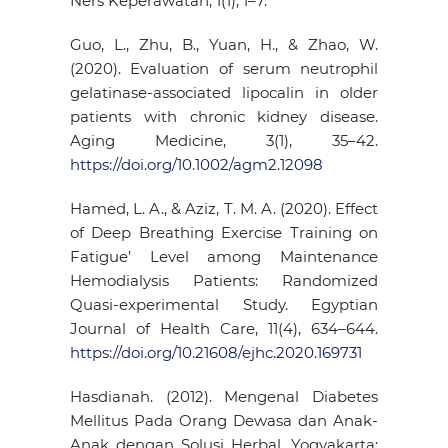
Ners Keperawatan, 1(1), 1–7.
Guo, L., Zhu, B., Yuan, H., & Zhao, W.
(2020). Evaluation of serum neutrophil
gelatinase-associated lipocalin in older
patients with chronic kidney disease.
Aging Medicine, 3(1), 35–42.
https://doi.org/10.1002/agm2.12098
Hamed, L. A., & Aziz, T. M. A. (2020). Effect
of Deep Breathing Exercise Training on
Fatigue’ Level among Maintenance
Hemodialysis Patients: Randomized
Quasi-experimental Study. Egyptian
Journal of Health Care, 11(4), 634–644.
https://doi.org/10.21608/ejhc.2020.169731
Hasdianah. (2012). Mengenal Diabetes
Mellitus Pada Orang Dewasa dan Anak-
Anak dengan Solusi Herbal. Yogyakarta: