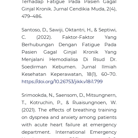
Terhadap Fatigue Pada Pasien Gagal
Ginjal Kronik. Jurnal Cendikia Muda, 2(4),
479–486.
Santoso, D., Sawiji, Oktantri, H., & Septiwi,
C. (2022). Faktor-Faktor Yang
Berhubungan Dengan Fatigue Pada
Pasien Gagal Ginjal Kronik Yang
Menjalani Hemodialisa Di Rsud Dr.
Soedirman Kebumen. Jurnal Ilmiah
Kesehatan Keperawatan, 18(1), 60–70.
https://doi.org/10.26753/jikk.v18i1.799
Srimookda, N., Saensom, D., Mitsungnern,
T., Kotruchin, P., & Ruaisungnoen, W.
(2021). The effects of breathing training
on dyspnea and anxiety among patients
with acute heart failure at emergency
department. International Emergency