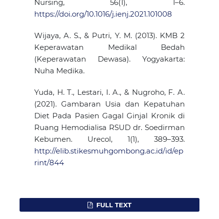
Nursing, 56(1), 1–6.
https://doi.org/10.1016/j.ienj.2021.101008
Wijaya, A. S., & Putri, Y. M. (2013). KMB 2
Keperawatan Medikal Bedah
(Keperawatan Dewasa). Yogyakarta:
Nuha Medika.
Yuda, H. T., Lestari, I. A., & Nugroho, F. A.
(2021). Gambaran Usia dan Kepatuhan
Diet Pada Pasien Gagal Ginjal Kronik di
Ruang Hemodialisa RSUD dr. Soedirman
Kebumen. Urecol, 1(1), 389–393.
http://elib.stikesmuhgombong.ac.id/id/ep
rint/844
FULL TEXT