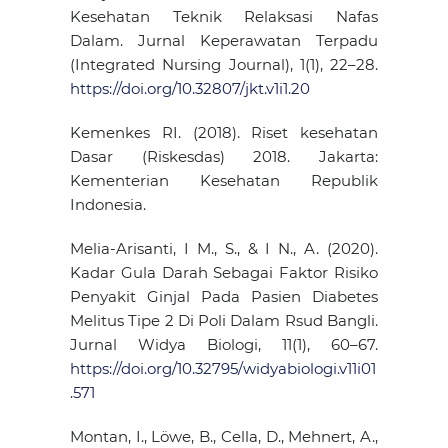
Kesehatan Teknik Relaksasi Nafas
Dalam. Jurnal Keperawatan Terpadu
(Integrated Nursing Journal), 1(1), 22–28.
https://doi.org/10.32807/jkt.v1i1.20
Kemenkes RI. (2018). Riset kesehatan
Dasar (Riskesdas) 2018. Jakarta:
Kementerian Kesehatan Republik
Indonesia.
Melia-Arisanti, I M., S., & I N., A. (2020).
Kadar Gula Darah Sebagai Faktor Risiko
Penyakit Ginjal Pada Pasien Diabetes
Melitus Tipe 2 Di Poli Dalam Rsud Bangli.
Jurnal Widya Biologi, 11(1), 60–67.
https://doi.org/10.32795/widyabiologi.v11i01
.571
Montan, I., Löwe, B., Cella, D., Mehnert, A.,