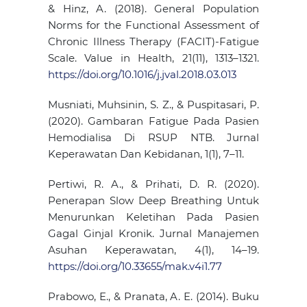
& Hinz, A. (2018). General Population
Norms for the Functional Assessment of
Chronic Illness Therapy (FACIT)-Fatigue
Scale. Value in Health, 21(11), 1313–1321.
https://doi.org/10.1016/j.jval.2018.03.013
Musniati, Muhsinin, S. Z., & Puspitasari, P.
(2020). Gambaran Fatigue Pada Pasien
Hemodialisa Di RSUP NTB. Jurnal
Keperawatan Dan Kebidanan, 1(1), 7–11.
Pertiwi, R. A., & Prihati, D. R. (2020).
Penerapan Slow Deep Breathing Untuk
Menurunkan Keletihan Pada Pasien
Gagal Ginjal Kronik. Jurnal Manajemen
Asuhan Keperawatan, 4(1), 14–19.
https://doi.org/10.33655/mak.v4i1.77
Prabowo, E., & Pranata, A. E. (2014). Buku