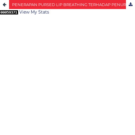
PENERAPAN PURSED LIP BREATHING TERHADAP PENURUNAN FATIGUE PADA PASIEN GAGAL GINJAL KRONIK YANG MENJALANI HEMODIALISA
View My Stats