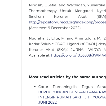
Ningsih, E.Setia. and Wachidah, Yuniartika.
Thermotherapy Untuk Mengatasi Nye
Sindrom Koroner Akut (SKA)
http://repository.urecol.org/index.php/procee
(Accessed: 9 December 2022).
Nugraha, J., Elita, M. and Aminuddin, M. 
Kadar Soluble CD4O Ligand (sCD4OL) den
Koroner Akut (SKA)’, JURNAL WIDYA MED
Available at:
https://doi.org/10.33508/JWM.V4
Most read articles by the same author(
Catur Purnaningsih, Teguh Sant
BERHUBUNGAN DENGAN LAMA RAWA
INTENSIF RUMAH SAKIT JIH, YOG
JUNI 2022