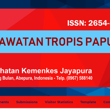
ments
Submissions
Visitor Statistics
Template
Con