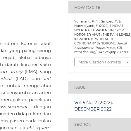
HOW TO CITE
Yuhartanti, F. P. ., Santoso, T., &
Nurwidiyanti, E. (2022). TINGKAT
NYERI PADA PASIEN SINDROM
KORONER AKUT : THE PAIN LEVELS
IN PATIENTS WITH ACUTE
 sindrom koroner akut
CORRONARY SYNDROME.
Jurnal
Keperawatan Tropis Papua
,
5
(2).
dan yang paling sering
https://doi.org/10.47539/jktp.v5i2.308
terjadi akibat adanya
More Citation Formats
 darah koroner yaitu
ean artery
(LMA) yang
ndent
(LAD) dan
left
uan untuk mengetahui
ISSUE
asi penyumbatan arteri
 merupakan penelitian
Vol. 5 No. 2 (2022):
oss-sectional
dengan
DESEMBER 2022
ponden didapatkan dari
edis pasien pada bulan
SECTION
gunakan uji
chi-square
.