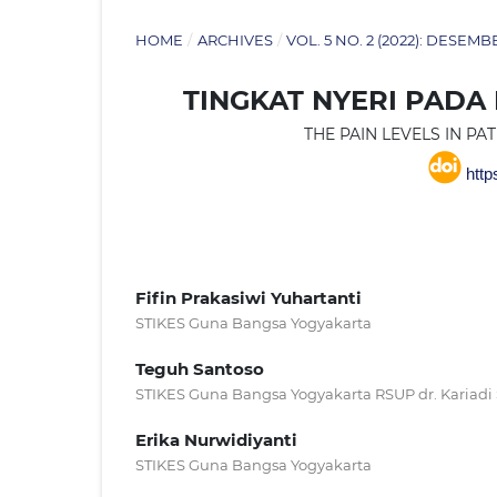
HOME
/
ARCHIVES
/
VOL. 5 NO. 2 (2022): DESEMB
TINGKAT NYERI PADA
THE PAIN LEVELS IN 
https
Fifin Prakasiwi Yuhartanti
STIKES Guna Bangsa Yogyakarta
Teguh Santoso
STIKES Guna Bangsa Yogyakarta RSUP dr. Kariad
Erika Nurwidiyanti
STIKES Guna Bangsa Yogyakarta