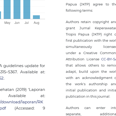
Papua (JKTP) agree to th
following terms:
Authors retain copyright an
grant Jurnal Keperawata
Tropis Papua (JKTP) right o
first publication with the wor
simultaneously license
under a Creative Common
Attribution License
CC-BY-S
that allows others to remix
A guidelines update for
adapt, build upon the wor
315–S367. Available at:
with an acknowledgment o
52
.
the work's authorship an
hatan (2019) ‘Laporan
initial publication and initia
 Available at:
publication in this journal.
es/download/laporan/RK
Authors can enter int
pdf
(Accessed: 9
separate, additiona