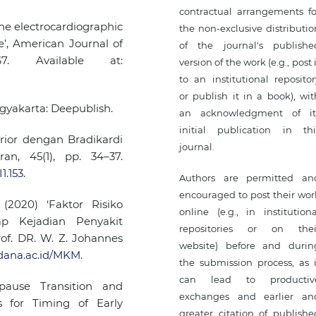
contractual arrangements fo
line electrocardiographic
the non-exclusive distributio
’, American Journal of
of the journal's publishe
67. Available at:
version of the work (e.g., post 
to an institutional repositor
or publish it in a book), wit
ogyakarta: Deepublish.
an acknowledgment of it
initial publication in thi
ferior dengan Bradikardi
journal.
an, 45(1), pp. 34–37.
1.153
.
Authors are permitted an
encouraged to post their wor
. (2020) ‘Faktor Risiko
online (e.g., in institutiona
ap Kejadian Penyakit
repositories or on thei
f. DR. W. Z. Johannes
website) before and durin
ndana.ac.id/MKM
.
the submission process, as i
can lead to productiv
pause Transition and
exchanges and earlier an
ns for Timing of Early
greater citation of publishe