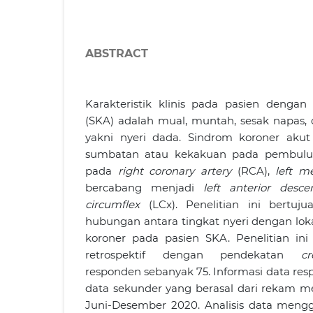
ABSTRACT
Karakteristik klinis pada pasien dengan
(SKA) adalah mual, muntah, sesak napas, 
yakni nyeri dada. Sindrom koroner akut 
sumbatan atau kekakuan pada pembuluh
pada
right coronary artery
(RCA),
left m
bercabang menjadi
left anterior desce
circumflex
(LCx). Penelitian ini bertuj
hubungan antara tingkat nyeri dengan lok
koroner pada pasien SKA. Penelitian ini
retrospektif dengan pendekatan
cr
responden sebanyak 75. Informasi data res
data sekunder yang berasal dari rekam m
Juni-Desember 2020. Analisis data meng