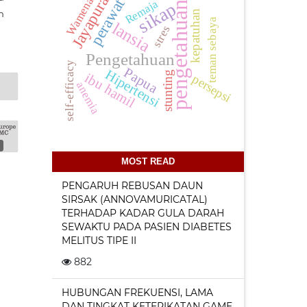
Jayapura
Wamena
perawat
Remaja
sikap
pengetahuan
n
kepatuhan
teman sebaya
lansia
stres
Pengetahuan
self-efficacy
Papua
Hipertensi
stunting
ibu hamil
persepsi
anemia
MOST READ
PENGARUH REBUSAN DAUN
SIRSAK (ANNOVAMURICATAL)
TERHADAP KADAR GULA DARAH
SEWAKTU PADA PASIEN DIABETES
MELITUS TIPE II
882
HUBUNGAN FREKUENSI, LAMA
DAN TINGKAT KETERIKATAN GAME