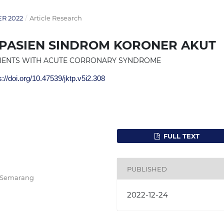
ER 2022
/
Article Research
 PASIEN SINDROM KORONER AKUT
PATIENTS WITH ACUTE CORRONARY SYNDROME
://doi.org/10.47539/jktp.v5i2.308
FULL TEXT
PUBLISHED
i Semarang
2022-12-24