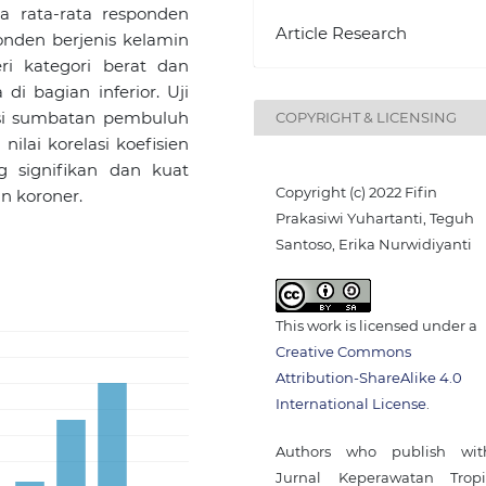
a rata-rata responden
Article Research
onden berjenis kelamin
ri kategori berat dan
di bagian inferior. Uji
kasi sumbatan pembuluh
COPYRIGHT & LICENSING
ilai korelasi koefisien
g signifikan dan kuat
Copyright (c) 2022 Fifin
n koroner.
Prakasiwi Yuhartanti, Teguh
Santoso, Erika Nurwidiyanti
This work is licensed under a
Creative Commons
Attribution-ShareAlike 4.0
International License
.
Authors who publish wit
Jurnal Keperawatan Tropi