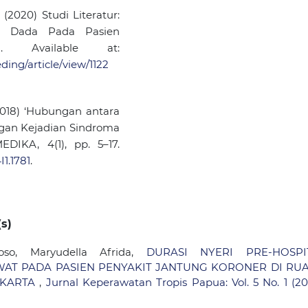
 (2020) Studi Literatur:
ri Dada Pada Pasien
. Available at:
ding/article/view/1122
(2018) ‘Hubungan antara
gan Kejadian Sindroma
IKA, 4(1), pp. 5–17.
I1.1781
.
s)
oso, Maryudella Afrida,
DURASI NYERI PRE-HOSPI
T PADA PASIEN PENYAKIT JANTUNG KORONER DI RU
YAKARTA
,
Jurnal Keperawatan Tropis Papua: Vol. 5 No. 1 (20