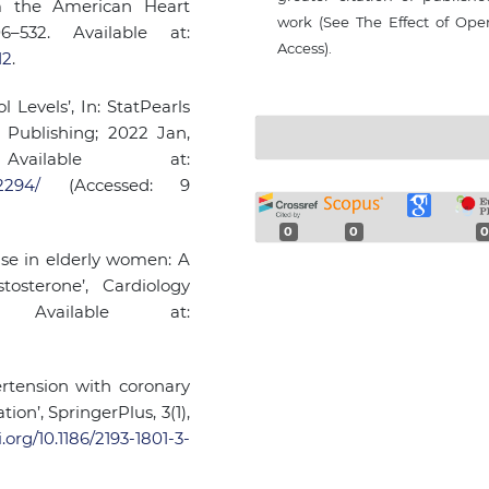
om the American Heart
work (See The Effect of Ope
06–532. Available at:
Access).
12
.
l Levels’, In: StatPearls
s Publishing; 2022 Jan,
ailable at:
2294/
(Accessed: 9
0
0
0
ase in elderly women: A
tosterone’, Cardiology
. Available at:
pertension with coronary
ion’, SpringerPlus, 3(1),
i.org/10.1186/2193-1801-3-