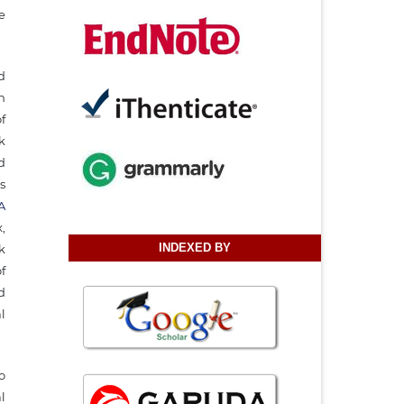
e
d
n
f
k
d
s
A
,
INDEXED BY
k
f
d
l
o
l