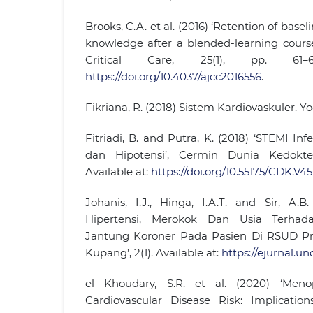
Brooks, C.A. et al. (2016) ‘Retention of base
knowledge after a blended-learning course
Critical Care, 25(1), pp. 61–
https://doi.org/10.4037/ajcc2016556
.
Fikriana, R. (2018) Sistem Kardiovaskuler. Y
Fitriadi, B. and Putra, K. (2018) ‘STEMI In
dan Hipotensi’, Cermin Dunia Kedokter
Available at:
https://doi.org/10.55175/CDK.V45I
Johanis, I.J., Hinga, I.A.T. and Sir, A.B
Hipertensi, Merokok Dan Usia Terhad
Jantung Koroner Pada Pasien Di RSUD Pro
Kupang’, 2(1). Available at:
https://ejurnal.u
el Khoudary, S.R. et al. (2020) ‘Meno
Cardiovascular Disease Risk: Implicatio