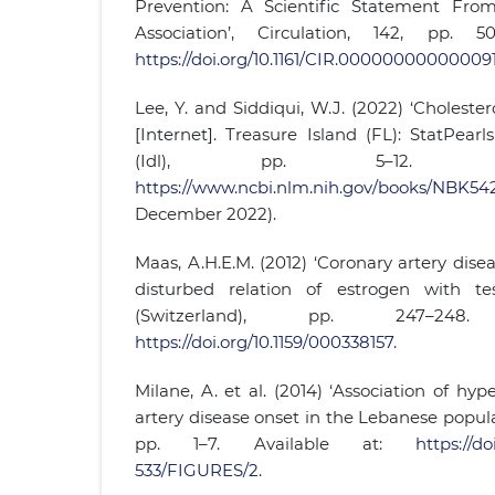
Prevention: A Scientific Statement Fr
Association’, Circulation, 142, pp. 5
https://doi.org/10.1161/CIR.00000000000009
Lee, Y. and Siddiqui, W.J. (2022) ‘Cholestero
[Internet]. Treasure Island (FL): StatPearl
(Idl), pp. 5–12. Av
https://www.ncbi.nlm.nih.gov/books/NBK54
December 2022).
Maas, A.H.E.M. (2012) ‘Coronary artery dise
disturbed relation of estrogen with tes
(Switzerland), pp. 247–248
https://doi.org/10.1159/000338157
.
Milane, A. et al. (2014) ‘Association of hy
artery disease onset in the Lebanese populat
pp. 1–7. Available at:
https://do
533/FIGURES/2
.