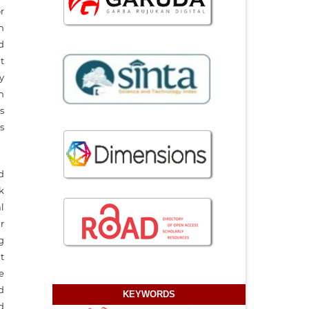
r
n
d
it
y
h
s
s
d
k
l
r
g
t
e
d
KEYWORDS
d