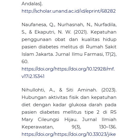
Andalas].
http://scholar.unand.ac.id/id/eprint/68282
Naufanesa, Q., Nurhasnah, N., Nurfadila,
S., & Ekaputri, N. W. (2021). Kepatuhan
penggunaan obat dan kualitas hidup
pasien diabetes melitus di Rumah Sakit
Islam Jakarta. Jurnal Ilmu Farmasi, 17(2),
60.
https://doi.org/https://doi.org/10.12928/mf.
v17i2.15341
Nihullohti, A., & Siti Aminah. (2023).
Hubungan aktivitas fisik dan kepatuhan
diet dengan kadar glukosa darah pada
pasien diabetes mellitus tipe 2 di RS
Mary Cileungsi Hijau. Jurnal Ilmiah
Keperawatan, 9(3), 130–136.
https://doi.org/https://doi.org/10.33023/jike