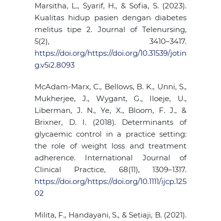
Marsitha, L., Syarif, H., & Sofia, S. (2023).
Kualitas hidup pasien dengan diabetes
melitus tipe 2. Journal of Telenursing,
5(2), 3410–3417.
https://doi.org/https://doi.org/10.31539/jotin
g.v5i2.8093
McAdam‐Marx, C., Bellows, B. K., Unni, S.,
Mukherjee, J., Wygant, G., Iloeje, U.,
Liberman, J. N., Ye, X., Bloom, F. J., &
Brixner, D. I. (2018). Determinants of
glycaemic control in a practice setting:
the role of weight loss and treatment
adherence. International Journal of
Clinical Practice, 68(11), 1309–1317.
https://doi.org/https://doi.org/10.1111/ijcp.125
02
Milita, F., Handayani, S., & Setiaji, B. (2021).