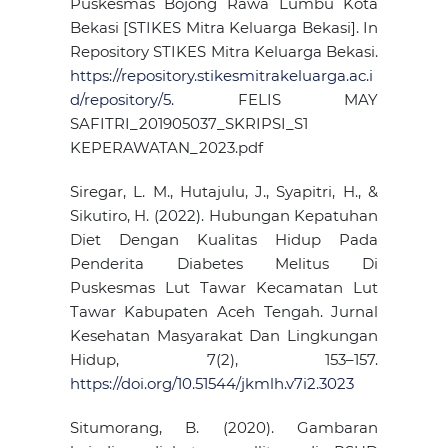
Puskesmas Bojong Rawa Lumbu Kota
Bekasi [STIKES Mitra Keluarga Bekasi]. In
Repository STIKES Mitra Keluarga Bekasi.
https://repository.stikesmitrakeluarga.ac.i
d/repository/5
. FELIS MAY
SAFITRI_201905037_SKRIPSI_S1
KEPERAWATAN_2023.pdf
Siregar, L. M., Hutajulu, J., Syapitri, H., &
Sikutiro, H. (2022). Hubungan Kepatuhan
Diet Dengan Kualitas Hidup Pada
Penderita Diabetes Melitus Di
Puskesmas Lut Tawar Kecamatan Lut
Tawar Kabupaten Aceh Tengah. Jurnal
Kesehatan Masyarakat Dan Lingkungan
Hidup, 7(2), 153–157.
https://doi.org/10.51544/jkmlh.v7i2.3023
Situmorang, B. (2020). Gambaran