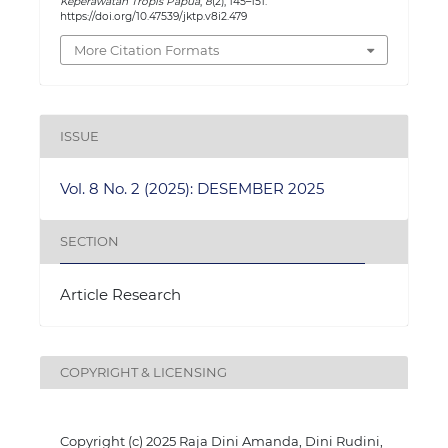
Keperawatan Tropis Papua
,
8
(2), 145–151.
https://doi.org/10.47539/jktp.v8i2.479
More Citation Formats
ISSUE
Vol. 8 No. 2 (2025): DESEMBER 2025
SECTION
Article Research
COPYRIGHT & LICENSING
Copyright (c) 2025 Raja Dini Amanda, Dini Rudini,