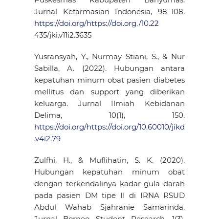
Jurnal Kefarmasian Indonesia, 98–108.
https://doi.org/https://doi.org./10.22
435/jki.v11i2.3635
Yusransyah, Y., Nurmay Stiani, S., & Nur
Sabilla, A. (2022). Hubungan antara
kepatuhan minum obat pasien diabetes
mellitus dan support yang diberikan
keluarga. Jurnal Ilmiah Kebidanan
Delima, 10(1), 150.
https://doi.org/https://doi.org/10.60010/jikd
.v4i2.79
Zulfhi, H., & Muflihatin, S. K. (2020).
Hubungan kepatuhan minum obat
dengan terkendalinya kadar gula darah
pada pasien DM tipe II di IRNA RSUD
Abdul Wahab Sjahranie Samarinda.
Jurnal Borneo Student Research, 1(3),