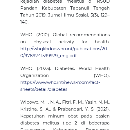
kejadian diabetes mellitus di RSUD
Pandan Kabupaten Tapanuli Tengah
Tahun 2019. Jurnal Ilmu Sosial, 5(3), 129–
140.
WHO. (2010). Global recommendations
on physical activity for health.
http://whqlibdoc.who.int/publications/201
0/9789241599979_eng.pdf
WHO. (2023). Diabetes. World Health
Organization (WHO).
https://www.who.int/news-room/fact-
sheets/detail/diabetes
Wibowo, M. I. N. A., Fitri, F. M., Yasin, N. M.,
Kristina, S. A., & Prabandari, Y. S. (2021).
Kepatuhan minum obat pada pasien
diabetes melitus tipe 2 di beberapa
Puskesmas Kabupaten Banyumas.