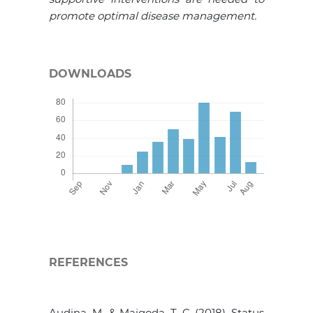
promote optimal disease management.
DOWNLOADS
REFERENCES
Audina, M., & Maigoda, T. C. (2018). Status