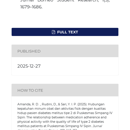
1679–1686.
FULL TEXT
PUBLISHED
2025-12-27
HOW TO CITE
Amanda, R. D. ., Rudini, D., & Sari, Y. I. P. (2025). Hubungan
kepatuhan minum obat dan aktivitas fisik dengan kualitas
hidup pasien diabetes melitus tipe 2 di Puskesmas Simpang IV
Sipin: The relationship between medication adherence and
physical activity with the quality of life of type 2 diabetes
mellitus patients at Puskesmas Simpang IV Sipin.
Jurnal