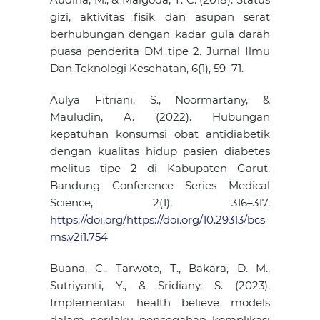
gizi, aktivitas fisik dan asupan serat
berhubungan dengan kadar gula darah
puasa penderita DM tipe 2. Jurnal Ilmu
Dan Teknologi Kesehatan, 6(1), 59–71.
Aulya Fitriani, S., Noormartany, &
Mauludin, A. (2022). Hubungan
kepatuhan konsumsi obat antidiabetik
dengan kualitas hidup pasien diabetes
melitus tipe 2 di Kabupaten Garut.
Bandung Conference Series Medical
Science, 2(1), 316–317.
https://doi.org/https://doi.org/10.29313/bcs
ms.v2i1.754
Buana, C., Tarwoto, T., Bakara, D. M.,
Sutriyanti, Y., & Sridiany, S. (2023).
Implementasi health believe models
dalam perilaku pencegahan komplikasi