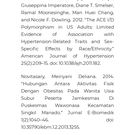
Giuseppina Imperatore, Diane T. Smelser,
Ramal Moonesinghe, Man Huei Chang,
and Nicole F. Dowling. 2012. “The ACE I/D
Polymorphism in US Adults: Limited
Evidence of Association with
Hypertension-Related Traits and Sex-
Specific Effects by Race/Ethnicity.”
American Journal of Hypertension
25(2):209–15. doi: 10.1038/ajh.2011.182.
Novitasary, Meiriyani Deliana. 2014.
“Hubungan Antara Aktivitas Fisik
Dengan Obesitas Pada Wanita Usia
Subur Peserta Jamkesmas Di
Puskesmas Wawonasa Kecamatan
Singkil Manado.” Jurnal E-Biomedik
1(2):1040–46. doi:
10.35790/ebm.1.2.2013.3255.