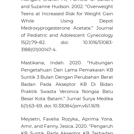
and Suzanne Hudson. 2002. “Overweight
Teens at Increased Risk for Weight Gain
While Using Depot
Medroxyprogesterone Acetate.” Journal
of Pediatric and Adolescent Gynecology
15(2):79–82. doi: 10.1016/S1083-
3188(01)00147-4.
Mastikana, Indah. 2020. “Hubungan
Pengetahuan Dan Lama Pemakaian KB
Suntik 3 Bulan Dengan Perubahan Berat
Badan Pada Akseptor KB Di Bidan
Praktik Swasta Veronica Nongsa Batu
Besar Kota Batam.” Jurnal Surya Medika
6(1):63–69. doi: 10.33084/jsm.v6i1.1619.
Meysetri, Favelia Rozyka., Aprima Yona.
Amir, and Fanny. Jesica. 2020. “Pengaruh
KB Suntik Pada Akseptor KB Terhadap