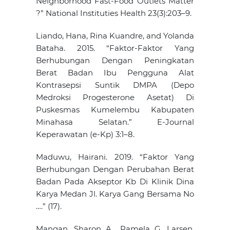
Neighborhood Fast-Food Outlets Matter
?” National Instituties Health 23(3):203–9.
Liando, Hana, Rina Kuandre, and Yolanda
Bataha. 2015. “Faktor-Faktor Yang
Berhubungan Dengan Peningkatan
Berat Badan Ibu Pengguna Alat
Kontrasepsi Suntik DMPA (Depo
Medroksi Progesterone Asetat) Di
Puskesmas Kumelembu Kabupaten
Minahasa Selatan.” E-Journal
Keperawatan (e-Kp) 3:1–8.
Maduwu, Hairani. 2019. “Faktor Yang
Berhubungan Dengan Perubahan Berat
Badan Pada Akseptor Kb Di Klinik Dina
Karya Medan Jl. Karya Gang Bersama No
….” (17).
Mangan, Sharon A., Pamela G. Larsen,