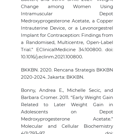
Change among Women Using
Intramuscular Depot
Medroxyprogesterone Acetate, a Copper
Intrauterine Device, or a Levonorgestrel
Implant for Contraception: Findings from
a Randomised, Multicentre, Open-Label
Trial.” EClinicalMedicine 34:100800. doi:
10.1016/j.eclinm.2021.100800.
BKKBN. 2020. Rencana Strategis BKKBN
2020-2024. Jakarta: BKKBN.
Bonny, Andrea E., Michelle Secic, and
Barbara Cromer. 2011. “Early Weight Gain
Related to Later Weight Gain in
Adolescents on Depot
Medroxyprogesterone Acetate.”
Molecular and Cellular Biochemistry
4(1):793–97. doi: