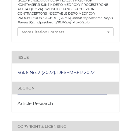
(2022). PERUBAHAN BERAT BADAN AKSEPTOR
KONTRASEPSI SUNTIK DEPO MEDROXY PROGESTERONE
ACETAT (DMPA) : WEIGHT CHANGES ACCEPTOR
CONTRACEPTORS INJECTABLE DEPO MEDROXY
PROGESTERONE ACETAT (DPMA).
Jurnal Keperawatan Tropis
Papua
,
5
(2). https://doi.org/10.47539/jktp.v5i2.315
More Citation Formats
ISSUE
Vol. 5 No. 2 (2022): DESEMBER 2022
SECTION
Article Research
COPYRIGHT & LICENSING