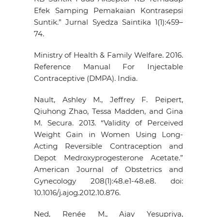
Efek Samping Pemakaian Kontrasepsi
Suntik.” Jurnal Syedza Saintika 1(1):459–
74.
Ministry of Health & Family Welfare. 2016.
Reference Manual For Injectable
Contraceptive (DMPA). India.
Nault, Ashley M., Jeffrey F. Peipert,
Qiuhong Zhao, Tessa Madden, and Gina
M. Secura. 2013. “Validity of Perceived
Weight Gain in Women Using Long-
Acting Reversible Contraception and
Depot Medroxyprogesterone Acetate.”
American Journal of Obstetrics and
Gynecology 208(1):48.e1-48.e8. doi:
10.1016/j.ajog.2012.10.876.
Ned, Renée M., Ajay Yesupriya,