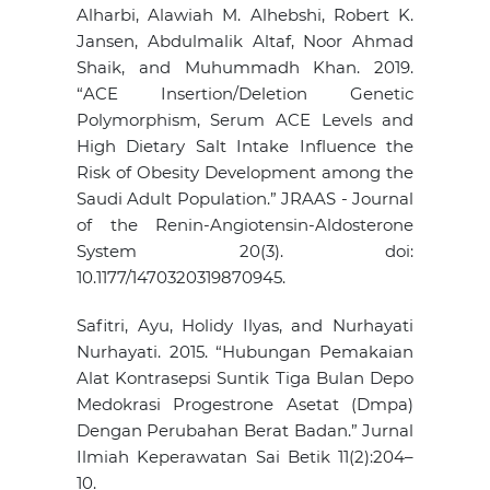
Alharbi, Alawiah M. Alhebshi, Robert K.
Jansen, Abdulmalik Altaf, Noor Ahmad
Shaik, and Muhummadh Khan. 2019.
“ACE Insertion/Deletion Genetic
Polymorphism, Serum ACE Levels and
High Dietary Salt Intake Influence the
Risk of Obesity Development among the
Saudi Adult Population.” JRAAS - Journal
of the Renin-Angiotensin-Aldosterone
System 20(3). doi:
10.1177/1470320319870945.
Safitri, Ayu, Holidy Ilyas, and Nurhayati
Nurhayati. 2015. “Hubungan Pemakaian
Alat Kontrasepsi Suntik Tiga Bulan Depo
Medokrasi Progestrone Asetat (Dmpa)
Dengan Perubahan Berat Badan.” Jurnal
Ilmiah Keperawatan Sai Betik 11(2):204–
10.