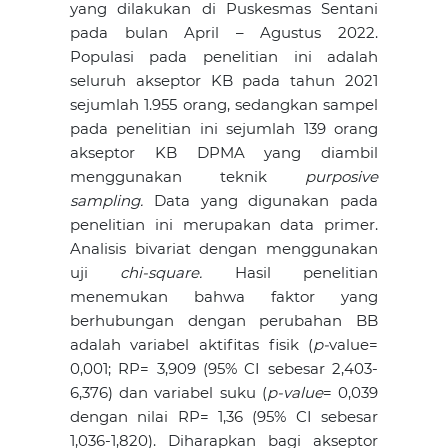
yang dilakukan di Puskesmas Sentani
pada bulan April – Agustus 2022.
Populasi pada penelitian ini adalah
seluruh akseptor KB pada tahun 2021
sejumlah 1.955 orang, sedangkan sampel
pada penelitian ini sejumlah 139 orang
akseptor KB DPMA yang diambil
menggunakan teknik
purposive
sampling.
Data yang digunakan pada
penelitian ini merupakan data primer.
Analisis bivariat dengan menggunakan
uji
chi-square.
Hasil penelitian
menemukan bahwa faktor yang
berhubungan dengan perubahan BB
adalah variabel aktifitas fisik (
p-
value=
0,001; RP= 3,909 (95% CI sebesar 2,403-
6,376) dan variabel suku (
p-value
= 0,039
dengan nilai RP= 1,36 (95% CI sebesar
1,036-1,820). Diharapkan bagi akseptor