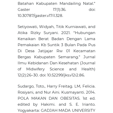
Batahan Kabupaten Mandailing Natal.”
Gaster 17(1):36. doi:
10.30787/gaster.v17i1.328.
Setiyowati, Widyah, Titik Kurniawati, and
Atika Rizky Suryani. 2021. “Hubungan
Kenaikan Berat Badan Dengan Lama
Pemakaian Kb Suntik 3 Bulan Pada Pus
Di Desa Jatijajar Rw 01 Kecamatan
Bergas Kabupaten Semarang.” Jurnal
Ilmu Kebidanan Dan Kesehatan (Journal
of Midwifery Science and Health)
12(2):26–30. doi: 10.52299/jks.v12i2.86.
Sudargo, Toto., Harry Freitag. LM, Felicia.
Rosiyani, and Nur Aini. Kusmayanti. 2014.
POLA MAKAN DAN OBESITAS. 1st ed.
edited by Hakimi. and S. E. Irianto.
Yogyakarta: GADJAH MADA UNIVERSITY