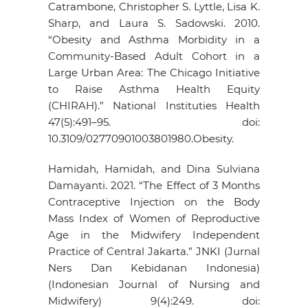
Catrambone, Christopher S. Lyttle, Lisa K.
Sharp, and Laura S. Sadowski. 2010.
“Obesity and Asthma Morbidity in a
Community-Based Adult Cohort in a
Large Urban Area: The Chicago Initiative
to Raise Asthma Health Equity
(CHIRAH).” National Instituties Health
47(5):491–95. doi:
10.3109/02770901003801980.Obesity.
Hamidah, Hamidah, and Dina Sulviana
Damayanti. 2021. “The Effect of 3 Months
Contraceptive Injection on the Body
Mass Index of Women of Reproductive
Age in the Midwifery Independent
Practice of Central Jakarta.” JNKI (Jurnal
Ners Dan Kebidanan Indonesia)
(Indonesian Journal of Nursing and
Midwifery) 9(4):249. doi: