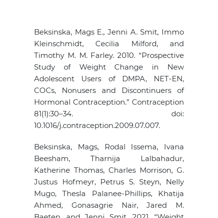
Beksinska, Mags E., Jenni A. Smit, Immo
Kleinschmidt, Cecilia Milford, and
Timothy M. M. Farley. 2010. “Prospective
Study of Weight Change in New
Adolescent Users of DMPA, NET-EN,
COCs, Nonusers and Discontinuers of
Hormonal Contraception.” Contraception
81(1):30–34. doi:
10.1016/j.contraception.2009.07.007.
Beksinska, Mags, Rodal Issema, Ivana
Beesham, Tharnija Lalbahadur,
Katherine Thomas, Charles Morrison, G.
Justus Hofmeyr, Petrus S. Steyn, Nelly
Mugo, Thesla Palanee-Phillips, Khatija
Ahmed, Gonasagrie Nair, Jared M.
Baeten, and Jenni Smit. 2021. “Weight