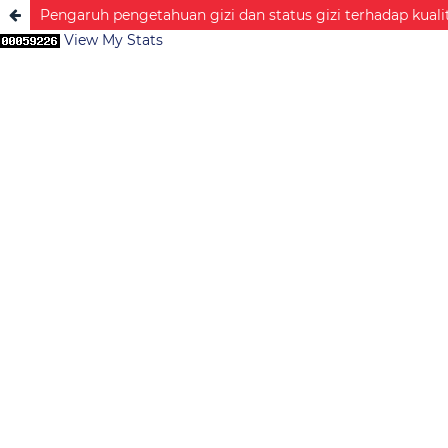
Pengaruh pengetahuan gizi dan status gizi terhadap kua
View My Stats