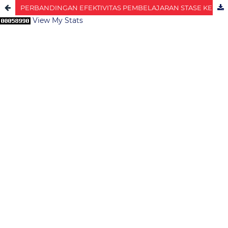
PERBANDINGAN EFEKTIVITAS PEMBELAJARAN STASE KEPERAWATAN KOMUNITAS SECARA KONVENSIONAL SEBELUM PANDEMI COVID-19 DAN SECARA DARING SAAT PANDEMI COVID-19
View My Stats