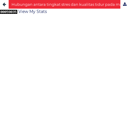
Hubungan antara tingkat stres dan kualitas tidur pada mahasiswa keperawatan tingkat akhir
View My Stats